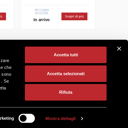
PROSSIMA
EDIZIONE
iù
Scopri di più
In arrivo
Accetta tutti
zzare
one che
Accetta selezionati
i sono
 . Se
etta
Rifiuta
rketing
Mostra dettagli