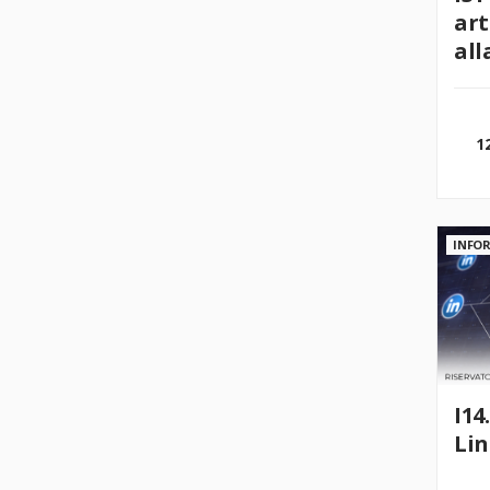
art
all
att
1
INFOR
I14
Li