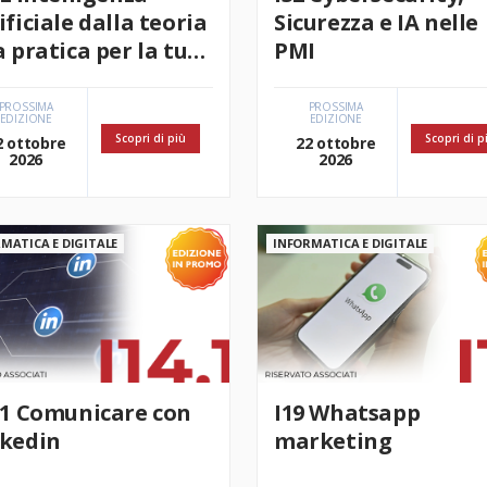
ificiale dalla teoria
Sicurezza e IA nelle
a pratica per la tua
PMI
ività
PROSSIMA
PROSSIMA
EDIZIONE
EDIZIONE
Scopri di più
Scopri di p
2 ottobre
22 ottobre
2026
2026
MATICA E DIGITALE
INFORMATICA E DIGITALE
.1 Comunicare con
I19 Whatsapp
nkedin
marketing