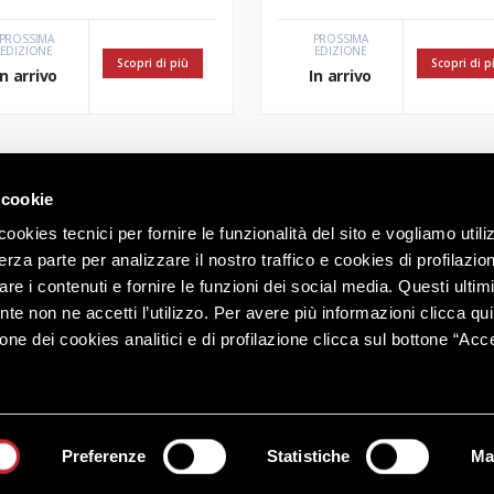
PROSSIMA
PROSSIMA
EDIZIONE
EDIZIONE
Scopri di più
Scopri di p
In arrivo
In arrivo
 cookie
ookies tecnici per fornire le funzionalità del sito e vogliamo utili
erza parte per analizzare il nostro traffico e cookies di profilazi
re i contenuti e fornire le funzioni dei social media. Questi ultim
nte non ne accetti l’utilizzo. Per avere più informazioni clicca qui
Via Torretta, 12 Bergamo
Tel.
035.274111
- Fax 035.274274
one dei cookies analitici e di profilazione clicca sul bottone “Acc
E-mail:
info@artigianibg.com
Pec:
presidenza@pec.artigianibg.com
Termini e condizioni
|
Informativa sui cookies
|
Privacy Policy
Preferenze
Statistiche
Ma