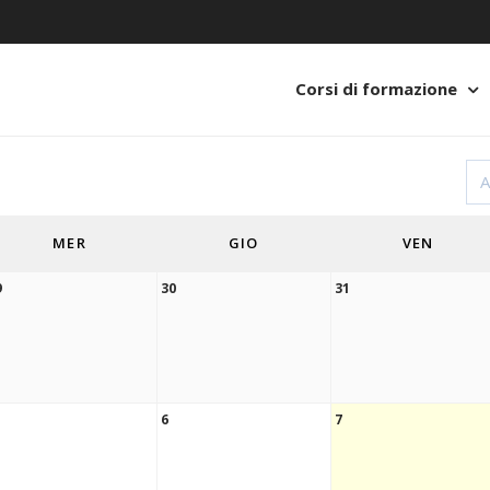
Corsi di formazione
MER
GIO
VEN
9
30
31
6
7