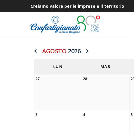
Creiamo valore per le imprese e il territorio
AGOSTO
2026
LUN
MAR
27
28
2
3
4
5