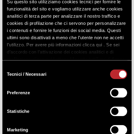
Su questo sito utilizziamo cookies tecnici per fornire le
funzionalità del sito e vogliamo utilizzare anche cookies
80,00 €
analitici di terza parte per analizzare il nostro traffico e
COSTO A PARTECIPANTE
cookies di profilazione che ci servono per personalizzare
+IVA
i contenuti e fornire le funzioni dei social media. Questi
ultimi sono disattivati a meno che l’utente non ne accetti
l’utilizzo. Per avere più informazioni clicca qui . Se sei
RICHIEDI INFO
REGISTRATI O ACCEDI PER
d’accordo con l’attivazione dei cookies analitici e di
ACQUISTARE
profilazione clicca sul bottone “Accetta tutti” qui di fianco.
Selezione
Tecnici / Necessari
del
consenso
Preferenze
20^ Edizione 2026
DATA DI PARTENZA
Statistiche
10 novembre 2026
LEZIONI
Marketing