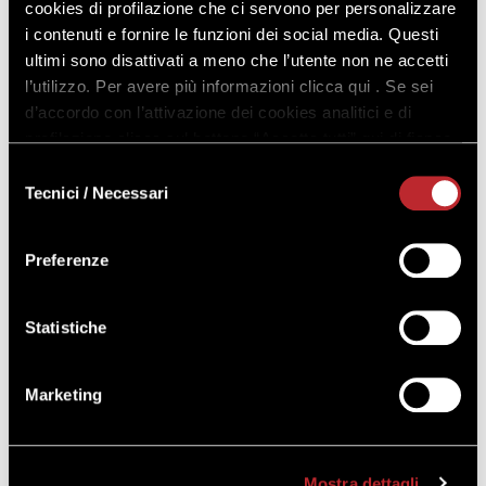
cookies di profilazione che ci servono per personalizzare
i contenuti e fornire le funzioni dei social media. Questi
RICHIEDI INFO
REGISTRATI O ACCEDI PER
ultimi sono disattivati a meno che l’utente non ne accetti
ACQUISTARE
l’utilizzo. Per avere più informazioni clicca qui . Se sei
d’accordo con l’attivazione dei cookies analitici e di
profilazione clicca sul bottone “Accetta tutti” qui di fianco.
Selezione
Tecnici / Necessari
del
11^ Edizione 2026
consenso
Preferenze
DATA DI PARTENZA
14 dicembre 2026
Statistiche
LEZIONI
14 dicembre 2026, 21 dicembre 2026
Marketing
Corso in presenza
Clicca qui
per consultare il dettaglio delle lezioni
Mostra dettagli