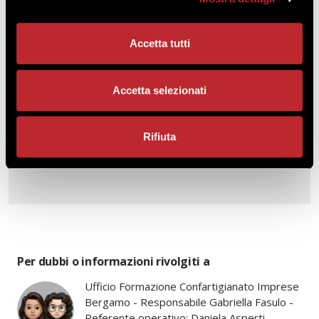
Accetta tutti
120,00 €
COSTO A PARTECIPANTE
+IVA
Accetta selezionati
Rifiuta
RICHIEDI INFO
REGISTRATI O ACCEDI PER
ACQUISTARE
Per dubbi o informazioni rivolgiti a
Ufficio Formazione Confartigianato Imprese
Bergamo - Responsabile Gabriella Fasulo -
Referente operativo: Daniela Asperti