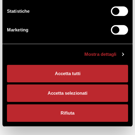
150,00 €
COSTO A PARTECIPANTE
+IVA
Statistiche
Marketing
RICHIEDI INFO
REGISTRATI O ACCEDI PER
ACQUISTARE
Mostra dettagli
Accetta tutti
Per dubbi o informazioni rivolgiti a
Accetta selezionati
Ufficio Formazione Confartigianato Imprese
Bergamo - Responsabile Gabriella Fasulo -
Referente operativo: Daniela Asperti
Rifiuta
formazione@artigianibg.com | 035.274.307