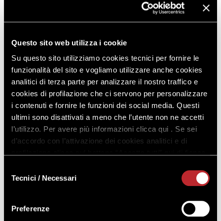
Questo sito web utilizza i cookie
Su questo sito utilizziamo cookies tecnici per fornire le
9^ Edizione 2026
funzionalità del sito e vogliamo utilizzare anche cookies
DATA DI PARTENZA
analitici di terza parte per analizzare il nostro traffico e
11 novembre 2026
cookies di profilazione che ci servono per personalizzare
i contenuti e fornire le funzioni dei social media. Questi
LEZIONI
ultimi sono disattivati a meno che l’utente non ne accetti
11 novembre 2026
l’utilizzo. Per avere più informazioni clicca qui . Se sei
d’accordo con l’attivazione dei cookies analitici e di
Corso in presenza
profilazione clicca sul bottone “Accetta tutti” qui di fianco.
Clicca qui
per consultare il dettaglio delle lezioni
Selezione
Tecnici / Necessari
del
consenso
Preferenze