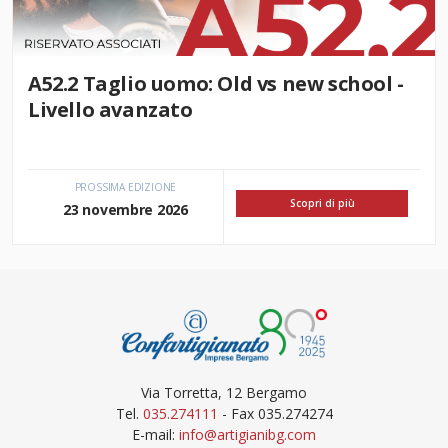
A52.2 Taglio uomo: Old vs new school -
Livello avanzato
PROSSIMA EDIZIONE
Scopri di più
23 novembre 2026
Via Torretta, 12 Bergamo
Tel.
035.274111
- Fax 035.274274
E-mail:
info@artigianibg.com