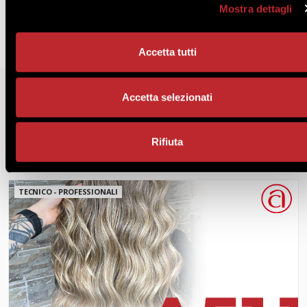
Mostra dettagli
Accetta tutti
Accetta selezionati
FORMAZIONE
Corsi correlati
Guarda tutti i corsi
Rifiuta
TECNICO - PROFESSIONALI