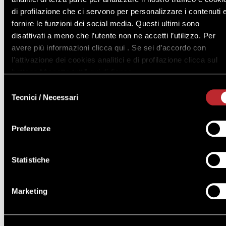
di profilazione che ci servono per personalizzare i contenuti 
Recapiti
fornire le funzioni dei social media. Questi ultimi sono
disattivati a meno che l’utente non ne accetti l’utilizzo. Per
avere più informazioni clicca qui . Se sei d’accordo con
l’attivazione dei cookies analitici e di profilazione clicca sul
bottone “Accetta tutti” qui di fianco.
Edizione
Selezione
Tecnici / Necessari
del
consenso
Preferenze
Inserisci la tua richiesta
Statistiche
Marketing
Dichiaro di aver letto e accetto le condizioni espresse
nella
privacy policy