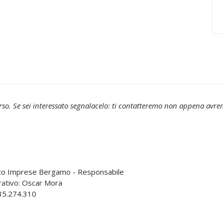
o. Se sei interessato segnalacelo: ti contatteremo non appena avremo
nato Imprese Bergamo - Responsabile
rativo: Oscar Mora
35.274.310