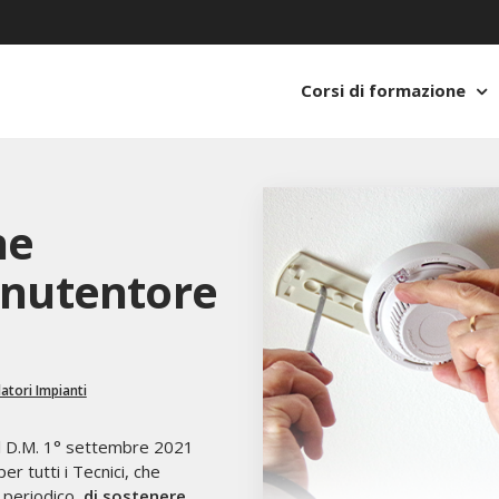
Corsi di formazione
ne
anutentore
latori Impianti
 il D.M. 1° settembre 2021
 tutti i Tecnici, che
 periodico
, di sostenere