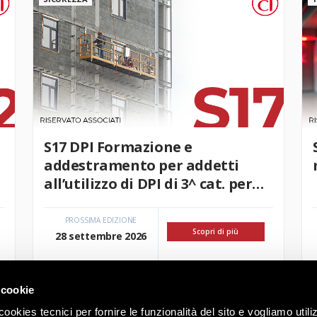
S17 DPI Formazione e
addestramento per addetti
all’utilizzo di DPI di 3^ cat. per
lavori in quota
PROSSIMA EDIZIONE
Scopri di più
28 settembre 2026
 cookie
ookies tecnici per fornire le funzionalità del sito e vogliamo utili