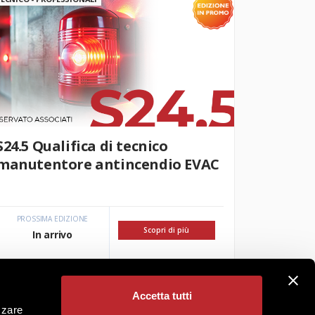
S24.5 Qualifica di tecnico
manutentore antincendio EVAC
PROSSIMA EDIZIONE
Scopri di più
In arrivo
Accetta tutti
zzare