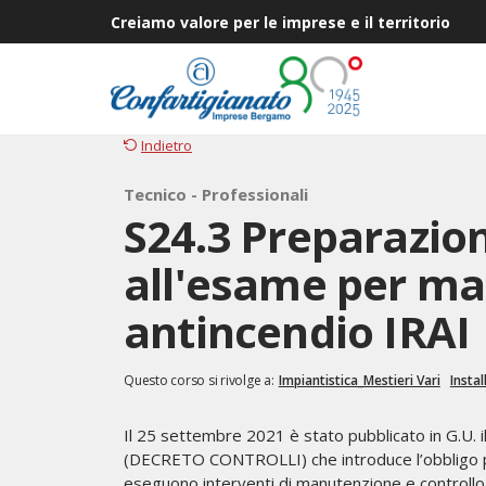
Creiamo valore per le imprese e il territorio
Indietro
Tecnico - Professionali
S24.3 Preparazio
all'esame per m
antincendio IRAI
Questo corso si rivolge a:
Impiantistica_Mestieri Vari
Instal
Il 25 settembre 2021 è stato pubblicato in G.U.
(DECRETO CONTROLLI) che introduce l’obbligo per
eseguono interventi di manutenzione e controllo