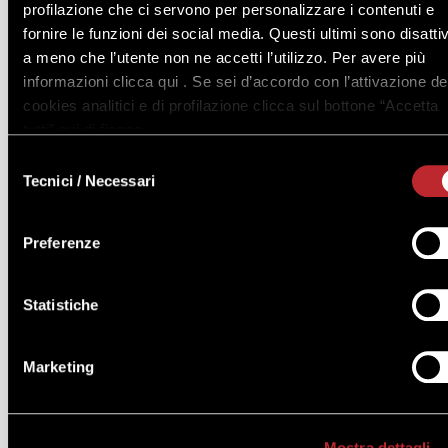
profilazione che ci servono per personalizzare i contenuti e
fornire le funzioni dei social media. Questi ultimi sono disattiv
a meno che l’utente non ne accetti l’utilizzo. Per avere più
informazioni clicca qui . Se sei d’accordo con l’attivazione de
cookies analitici e di profilazione clicca sul bottone “Accetta
tutti” qui di fianco.
Selezione
Tecnici / Necessari
del
S1A Percorso DL RSPP costruzioni
consenso
Preferenze
Statistiche
PROSSIMA EDIZIONE
Scopri di più
05 ottobre 2026
Marketing
SICUREZZA
Mostra dettagli