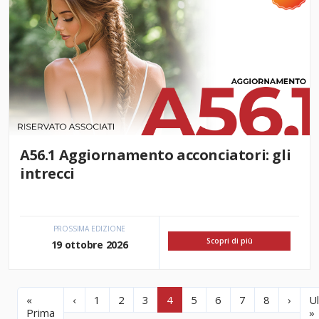
A56.1 Aggiornamento acconciatori: gli
intrecci
PROSSIMA EDIZIONE
Scopri di più
19 ottobre 2026
«
‹
1
2
3
4
5
6
7
8
›
U
Prima
»